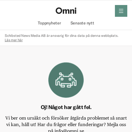
meny
Hem
Toppnyheter
Senaste nytt
Schibsted News Media AB är ansvarig för dina data på denna webbplats.
Läs mer här
Oj! Något har gått fel.
Vi ber om ursäkt och försöker åtgärda problemet så snart
vi kan, håll ut! Har du frågor eller funderingar? Mejla oss
på info@omni.se