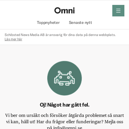
meny
Hem
Toppnyheter
Senaste nytt
Schibsted News Media AB är ansvarig för dina data på denna webbplats.
Läs mer här
Oj! Något har gått fel.
Vi ber om ursäkt och försöker åtgärda problemet så snart
vi kan, håll ut! Har du frågor eller funderingar? Mejla oss
på info@omni.se