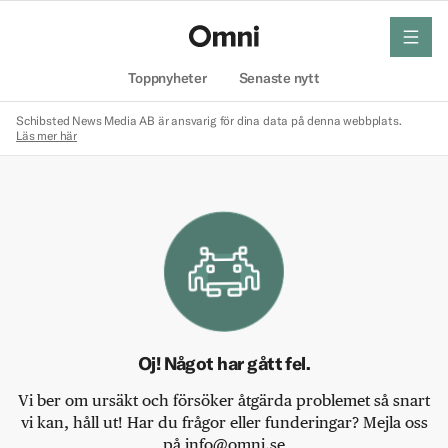
meny
Hem
Toppnyheter
Senaste nytt
Schibsted News Media AB är ansvarig för dina data på denna webbplats.
Läs mer här
Oj! Något har gått fel.
Vi ber om ursäkt och försöker åtgärda problemet så snart
vi kan, håll ut! Har du frågor eller funderingar? Mejla oss
på info@omni.se