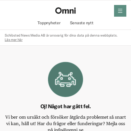
meny
Hem
Toppnyheter
Senaste nytt
Schibsted News Media AB är ansvarig för dina data på denna webbplats.
Läs mer här
Oj! Något har gått fel.
Vi ber om ursäkt och försöker åtgärda problemet så snart
vi kan, håll ut! Har du frågor eller funderingar? Mejla oss
på info@omni.se