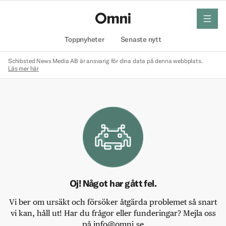
meny
Hem
Toppnyheter
Senaste nytt
Schibsted News Media AB är ansvarig för dina data på denna webbplats.
Läs mer här
Oj! Något har gått fel.
Vi ber om ursäkt och försöker åtgärda problemet så snart
vi kan, håll ut! Har du frågor eller funderingar? Mejla oss
på info@omni.se