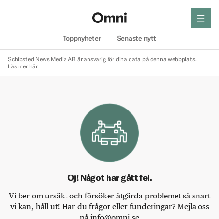
meny
Hem
Toppnyheter
Senaste nytt
Schibsted News Media AB är ansvarig för dina data på denna webbplats.
Läs mer här
Oj! Något har gått fel.
Vi ber om ursäkt och försöker åtgärda problemet så snart
vi kan, håll ut! Har du frågor eller funderingar? Mejla oss
på info@omni.se