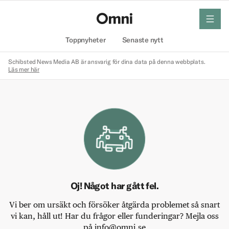
meny
Hem
Toppnyheter
Senaste nytt
Schibsted News Media AB är ansvarig för dina data på denna webbplats.
Läs mer här
Oj! Något har gått fel.
Vi ber om ursäkt och försöker åtgärda problemet så snart
vi kan, håll ut! Har du frågor eller funderingar? Mejla oss
på info@omni.se