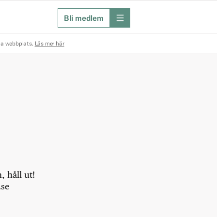
Bli medlem
meny
na webbplats.
Läs mer här
 håll ut!
.se