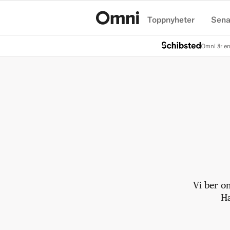
Toppnyheter
Sena
Hem
Omni är en
Vi ber o
Ha