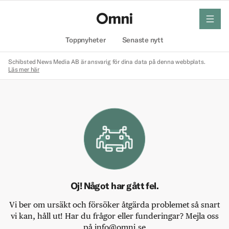
meny
Hem
Toppnyheter
Senaste nytt
Schibsted News Media AB är ansvarig för dina data på denna webbplats.
Läs mer här
Oj! Något har gått fel.
Vi ber om ursäkt och försöker åtgärda problemet så snart
vi kan, håll ut! Har du frågor eller funderingar? Mejla oss
på info@omni.se