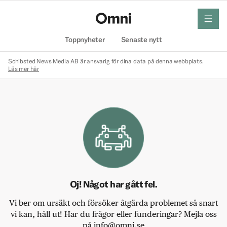
meny
Hem
Toppnyheter
Senaste nytt
Schibsted News Media AB är ansvarig för dina data på denna webbplats.
Läs mer här
Oj! Något har gått fel.
Vi ber om ursäkt och försöker åtgärda problemet så snart
vi kan, håll ut! Har du frågor eller funderingar? Mejla oss
på info@omni.se