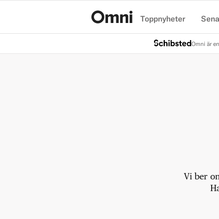
Toppnyheter
Sena
Hem
Omni är en
Vi ber o
Ha