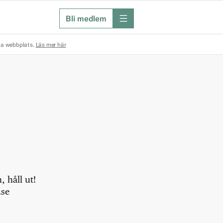
Bli medlem
meny
na webbplats.
Läs mer här
 håll ut!
.se