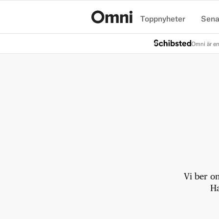
Toppnyheter
Sena
Hem
Omni är en
Vi ber o
Ha