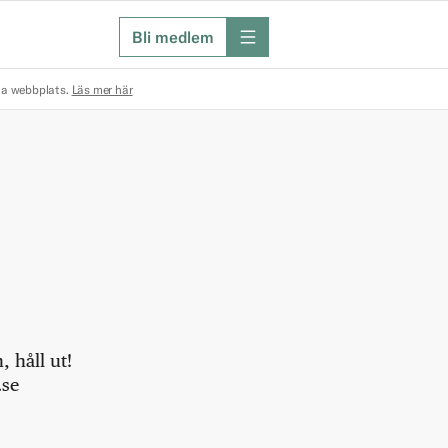
Bli medlem
meny
na webbplats.
Läs mer här
 håll ut!
.se