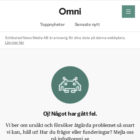
meny
Hem
Toppnyheter
Senaste nytt
Schibsted News Media AB är ansvarig för dina data på denna webbplats.
Läs mer här
Oj! Något har gått fel.
Vi ber om ursäkt och försöker åtgärda problemet så snart
vi kan, håll ut! Har du frågor eller funderingar? Mejla oss
på info@omni.se