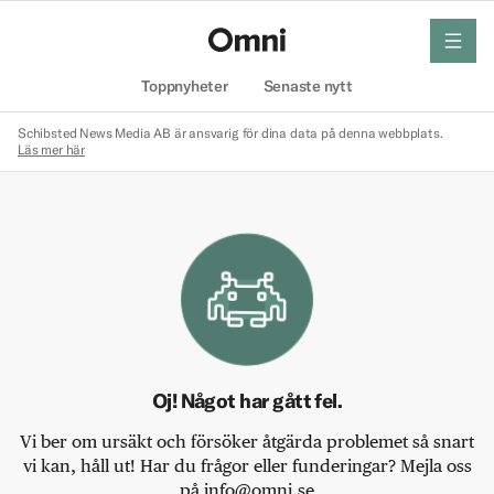
meny
Hem
Toppnyheter
Senaste nytt
Schibsted News Media AB är ansvarig för dina data på denna webbplats.
Läs mer här
Oj! Något har gått fel.
Vi ber om ursäkt och försöker åtgärda problemet så snart
vi kan, håll ut! Har du frågor eller funderingar? Mejla oss
på info@omni.se