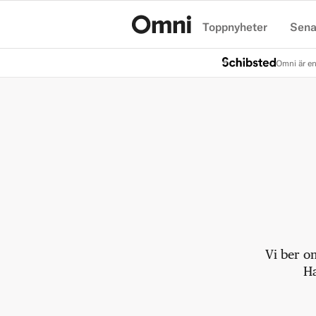
Toppnyheter
Sena
Hem
Omni är en
Vi ber o
Ha