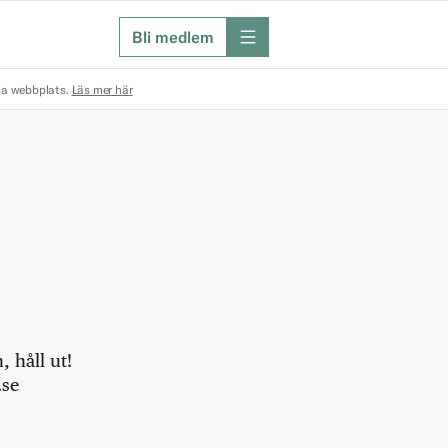
Bli medlem
meny
na webbplats.
Läs mer här
 håll ut!
.se