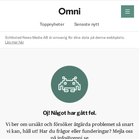
meny
Hem
Toppnyheter
Senaste nytt
Schibsted News Media AB är ansvarig för dina data på denna webbplats.
Läs mer här
Oj! Något har gått fel.
Vi ber om ursäkt och försöker åtgärda problemet så snart
vi kan, håll ut! Har du frågor eller funderingar? Mejla oss
på info@omni.se