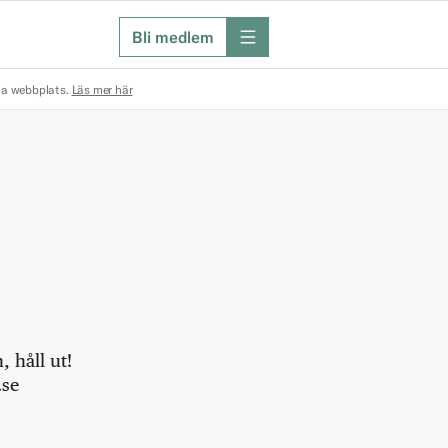
Bli medlem
meny
na webbplats.
Läs mer här
 håll ut!
.se