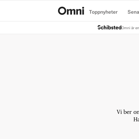
Toppnyheter
Sena
Hem
Omni är en
Vi ber o
Ha