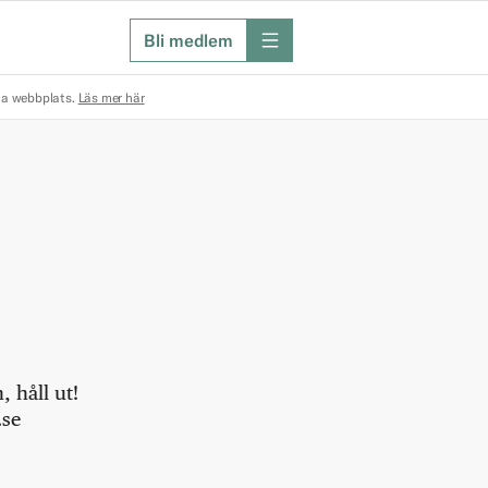
Bli medlem
meny
na webbplats.
Läs mer här
 håll ut!
.se