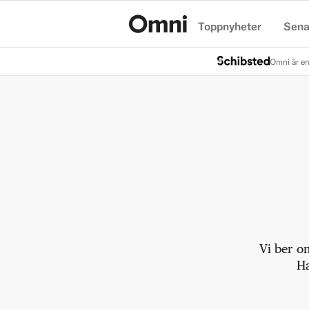
Toppnyheter
Sena
Hem
Omni är en
Vi ber o
Ha