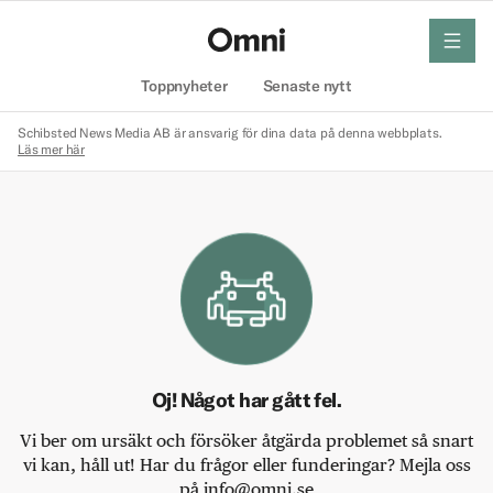
meny
Hem
Toppnyheter
Senaste nytt
Schibsted News Media AB är ansvarig för dina data på denna webbplats.
Läs mer här
Oj! Något har gått fel.
Vi ber om ursäkt och försöker åtgärda problemet så snart
vi kan, håll ut! Har du frågor eller funderingar? Mejla oss
på info@omni.se