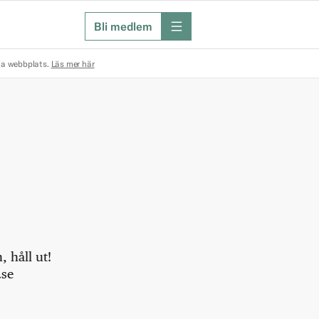
Bli medlem
meny
na webbplats.
Läs mer här
 håll ut!
.se