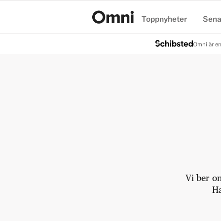
Toppnyheter
Sena
Hem
Omni är en
Vi ber o
Ha