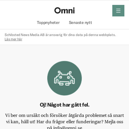
meny
Hem
Toppnyheter
Senaste nytt
Schibsted News Media AB är ansvarig för dina data på denna webbplats.
Läs mer här
Oj! Något har gått fel.
Vi ber om ursäkt och försöker åtgärda problemet så snart
vi kan, håll ut! Har du frågor eller funderingar? Mejla oss
på info@omni.se