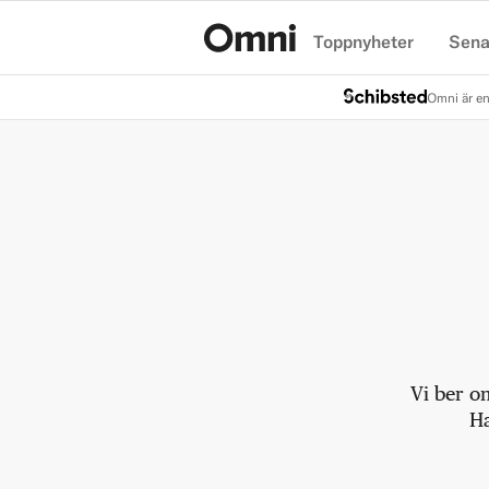
Toppnyheter
Sena
Hem
Omni är en
Vi ber o
Ha