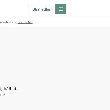
Bli medlem
meny
na webbplats.
Läs mer här
 håll ut!
.se