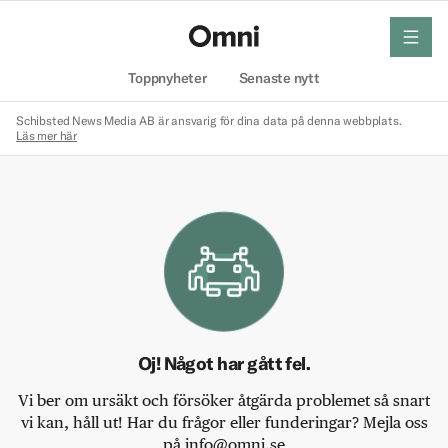
meny
Hem
Toppnyheter
Senaste nytt
Schibsted News Media AB är ansvarig för dina data på denna webbplats.
Läs mer här
Oj! Något har gått fel.
Vi ber om ursäkt och försöker åtgärda problemet så snart
vi kan, håll ut! Har du frågor eller funderingar? Mejla oss
på info@omni.se