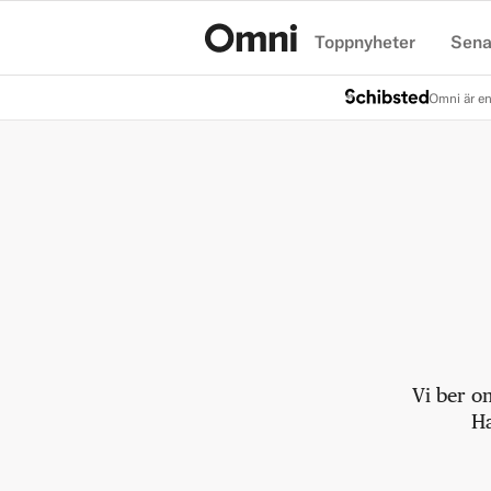
Toppnyheter
Sena
Hem
Omni är en
Vi ber o
Ha