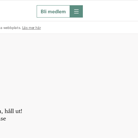
Bli medlem
meny
na webbplats.
Läs mer här
 håll ut!
.se