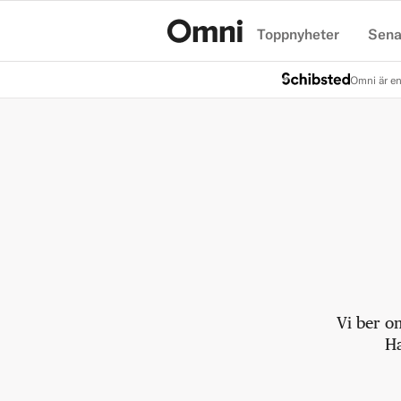
Toppnyheter
Sena
Hem
Omni är en
Vi ber o
Ha