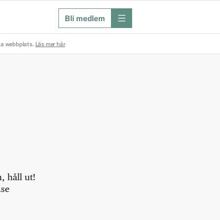
Bli medlem
meny
na webbplats.
Läs mer här
 håll ut!
.se