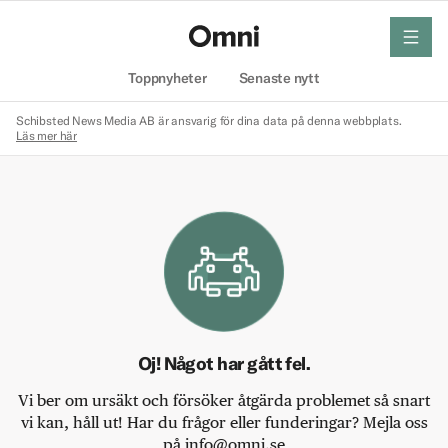
meny
Hem
Toppnyheter
Senaste nytt
Schibsted News Media AB är ansvarig för dina data på denna webbplats.
Läs mer här
Oj! Något har gått fel.
Vi ber om ursäkt och försöker åtgärda problemet så snart
vi kan, håll ut! Har du frågor eller funderingar? Mejla oss
på info@omni.se