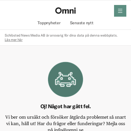
meny
Hem
Toppnyheter
Senaste nytt
Schibsted News Media AB är ansvarig för dina data på denna webbplats.
Läs mer här
Oj! Något har gått fel.
Vi ber om ursäkt och försöker åtgärda problemet så snart
vi kan, håll ut! Har du frågor eller funderingar? Mejla oss
på info@omni.se