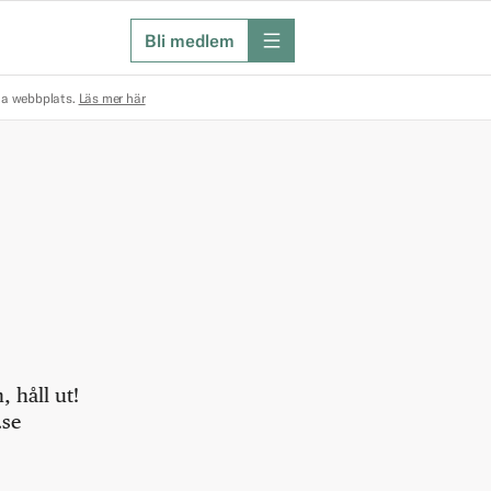
Bli medlem
meny
na webbplats.
Läs mer här
 håll ut!
.se