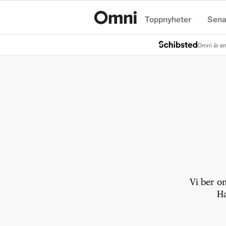
Toppnyheter
Sena
Hem
Omni är en
Vi ber o
Ha