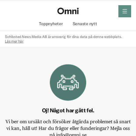
meny
Hem
Toppnyheter
Senaste nytt
Schibsted News Media AB är ansvarig för dina data på denna webbplats.
Läs mer här
Oj! Något har gått fel.
Vi ber om ursäkt och försöker åtgärda problemet så snart
vi kan, håll ut! Har du frågor eller funderingar? Mejla oss
på info@omni.se