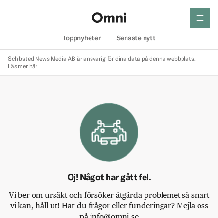
meny
Hem
Toppnyheter
Senaste nytt
Schibsted News Media AB är ansvarig för dina data på denna webbplats.
Läs mer här
Oj! Något har gått fel.
Vi ber om ursäkt och försöker åtgärda problemet så snart
vi kan, håll ut! Har du frågor eller funderingar? Mejla oss
på info@omni.se