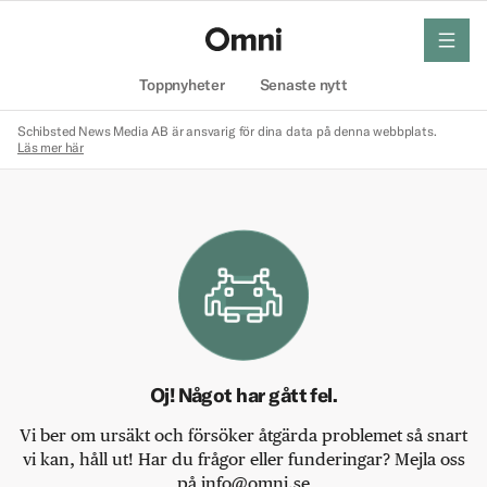
meny
Hem
Toppnyheter
Senaste nytt
Schibsted News Media AB är ansvarig för dina data på denna webbplats.
Läs mer här
Oj! Något har gått fel.
Vi ber om ursäkt och försöker åtgärda problemet så snart
vi kan, håll ut! Har du frågor eller funderingar? Mejla oss
på info@omni.se