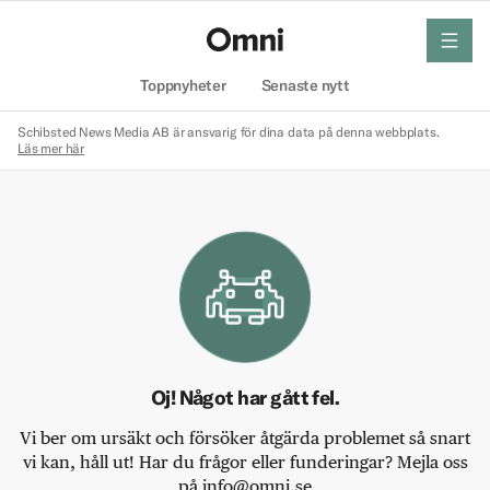
meny
Hem
Toppnyheter
Senaste nytt
Schibsted News Media AB är ansvarig för dina data på denna webbplats.
Läs mer här
Oj! Något har gått fel.
Vi ber om ursäkt och försöker åtgärda problemet så snart
vi kan, håll ut! Har du frågor eller funderingar? Mejla oss
på info@omni.se