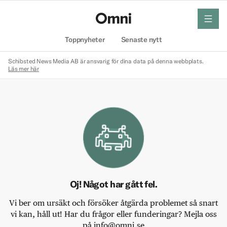
meny
Hem
Toppnyheter
Senaste nytt
Schibsted News Media AB är ansvarig för dina data på denna webbplats.
Läs mer här
Oj! Något har gått fel.
Vi ber om ursäkt och försöker åtgärda problemet så snart
vi kan, håll ut! Har du frågor eller funderingar? Mejla oss
på info@omni.se