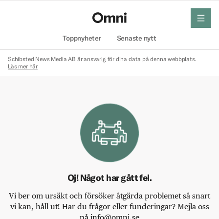
meny
Hem
Toppnyheter
Senaste nytt
Schibsted News Media AB är ansvarig för dina data på denna webbplats.
Läs mer här
Oj! Något har gått fel.
Vi ber om ursäkt och försöker åtgärda problemet så snart
vi kan, håll ut! Har du frågor eller funderingar? Mejla oss
på info@omni.se