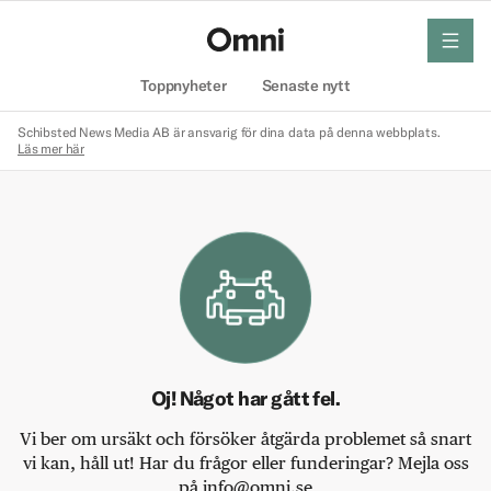
meny
Hem
Toppnyheter
Senaste nytt
Schibsted News Media AB är ansvarig för dina data på denna webbplats.
Läs mer här
Oj! Något har gått fel.
Vi ber om ursäkt och försöker åtgärda problemet så snart
vi kan, håll ut! Har du frågor eller funderingar? Mejla oss
på info@omni.se