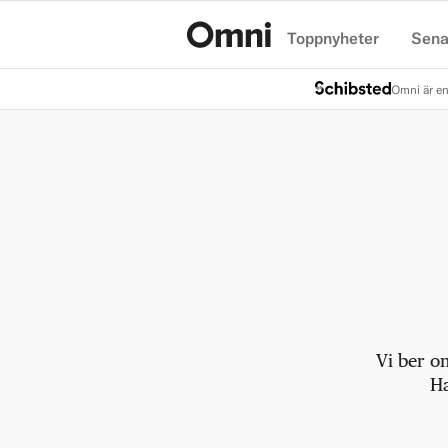
Toppnyheter
Sena
Hem
Omni är en
Vi ber o
Ha