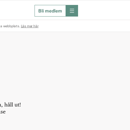
Bli medlem
meny
na webbplats.
Läs mer här
 håll ut!
.se