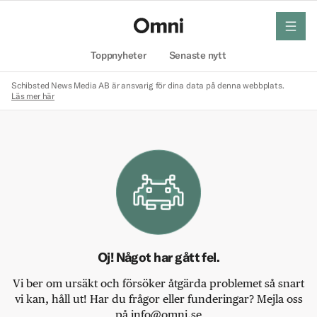
meny
Hem
Toppnyheter
Senaste nytt
Schibsted News Media AB är ansvarig för dina data på denna webbplats.
Läs mer här
Oj! Något har gått fel.
Vi ber om ursäkt och försöker åtgärda problemet så snart
vi kan, håll ut! Har du frågor eller funderingar? Mejla oss
på info@omni.se