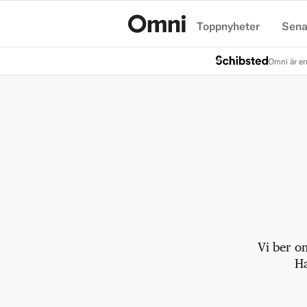
Toppnyheter
Sena
Hem
Omni är en
Vi ber o
Ha