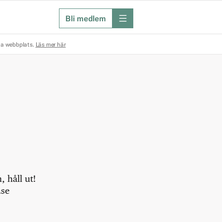
Bli medlem
meny
na webbplats.
Läs mer här
 håll ut!
.se