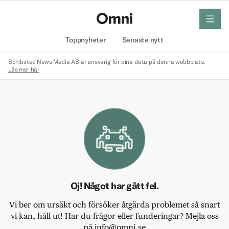
meny
Hem
Toppnyheter
Senaste nytt
Schibsted News Media AB är ansvarig för dina data på denna webbplats.
Läs mer här
Oj! Något har gått fel.
Vi ber om ursäkt och försöker åtgärda problemet så snart
vi kan, håll ut! Har du frågor eller funderingar? Mejla oss
på info@omni.se