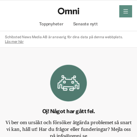
meny
Hem
Toppnyheter
Senaste nytt
Schibsted News Media AB är ansvarig för dina data på denna webbplats.
Läs mer här
Oj! Något har gått fel.
Vi ber om ursäkt och försöker åtgärda problemet så snart
vi kan, håll ut! Har du frågor eller funderingar? Mejla oss
på info@omni.se