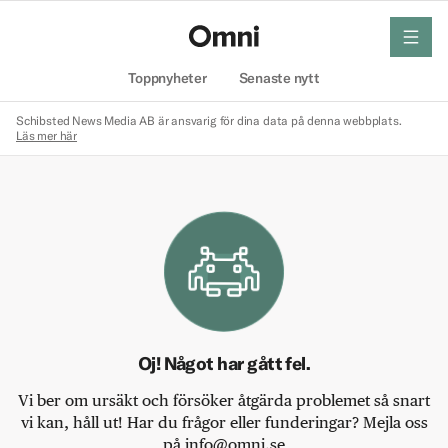
meny
Hem
Toppnyheter
Senaste nytt
Schibsted News Media AB är ansvarig för dina data på denna webbplats.
Läs mer här
Oj! Något har gått fel.
Vi ber om ursäkt och försöker åtgärda problemet så snart
vi kan, håll ut! Har du frågor eller funderingar? Mejla oss
på info@omni.se