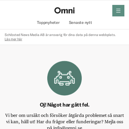
meny
Hem
Toppnyheter
Senaste nytt
Schibsted News Media AB är ansvarig för dina data på denna webbplats.
Läs mer här
Oj! Något har gått fel.
Vi ber om ursäkt och försöker åtgärda problemet så snart
vi kan, håll ut! Har du frågor eller funderingar? Mejla oss
på info@omni.se