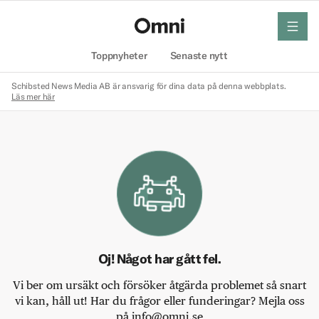
meny
Hem
Toppnyheter
Senaste nytt
Schibsted News Media AB är ansvarig för dina data på denna webbplats.
Läs mer här
Oj! Något har gått fel.
Vi ber om ursäkt och försöker åtgärda problemet så snart
vi kan, håll ut! Har du frågor eller funderingar? Mejla oss
på info@omni.se