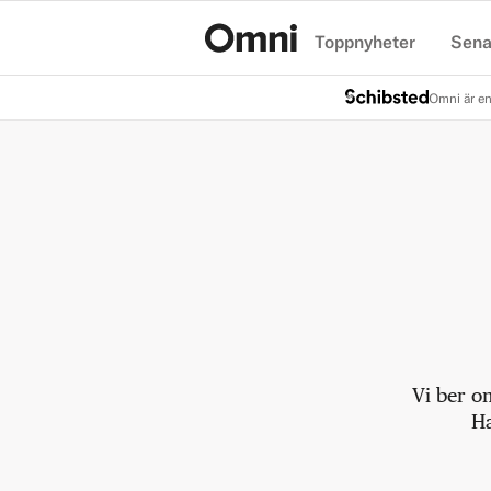
Toppnyheter
Sena
Hem
Omni är en
Vi ber o
Ha