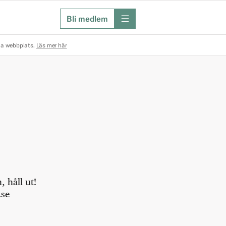
Bli medlem
meny
na webbplats.
Läs mer här
 håll ut!
.se