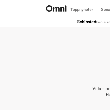
Toppnyheter
Sena
Hem
Omni är en
Vi ber o
Ha