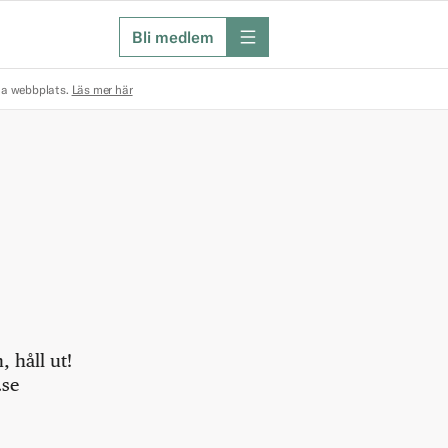
Bli medlem
meny
na webbplats.
Läs mer här
 håll ut!
.se