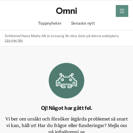
meny
Hem
Toppnyheter
Senaste nytt
Schibsted News Media AB är ansvarig för dina data på denna webbplats.
Läs mer här
Oj! Något har gått fel.
Vi ber om ursäkt och försöker åtgärda problemet så snart
vi kan, håll ut! Har du frågor eller funderingar? Mejla oss
på info@omni.se