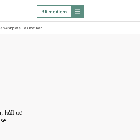
Bli medlem
meny
na webbplats.
Läs mer här
 håll ut!
.se