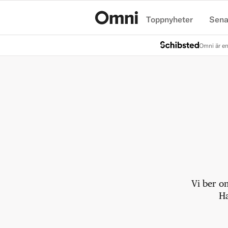
Toppnyheter
Sena
Hem
Omni är en
Vi ber o
Ha