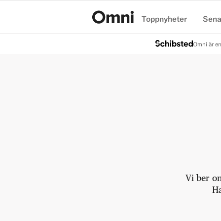
Toppnyheter
Sena
Hem
Omni är en
Vi ber o
Ha