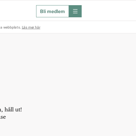
Bli medlem
meny
na webbplats.
Läs mer här
 håll ut!
.se