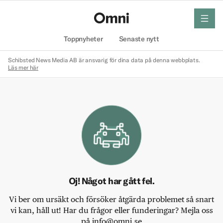
meny
Hem
Toppnyheter
Senaste nytt
Schibsted News Media AB är ansvarig för dina data på denna webbplats.
Läs mer här
Oj! Något har gått fel.
Vi ber om ursäkt och försöker åtgärda problemet så snart
vi kan, håll ut! Har du frågor eller funderingar? Mejla oss
på info@omni.se