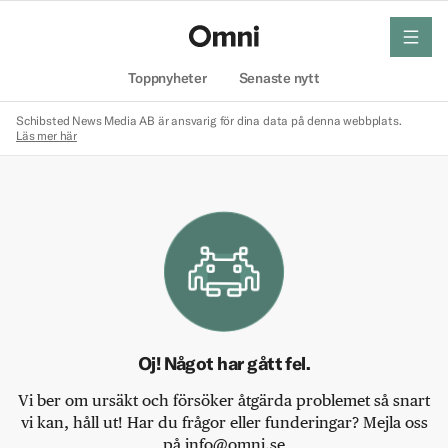
meny
Hem
Toppnyheter
Senaste nytt
Schibsted News Media AB är ansvarig för dina data på denna webbplats.
Läs mer här
Oj! Något har gått fel.
Vi ber om ursäkt och försöker åtgärda problemet så snart
vi kan, håll ut! Har du frågor eller funderingar? Mejla oss
på info@omni.se